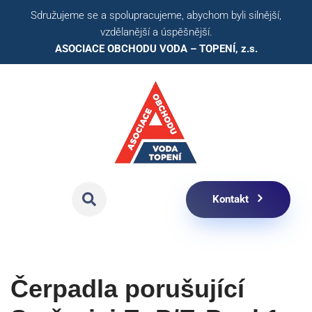
Sdružujeme se a spolupracujeme, abychom byli silnější,
vzdělanější a úspěšnější.
Přeskočit
ASOCIACE OBCHODU VODA – TOPENÍ, z.s.​
na
obsah
Kontakt
Čerpadla porušující