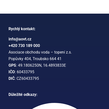
Rychlý kontakt:
info@aovt.cz
+420 730 189 000
Asociace obchodu voda – topení z.s.
Popůvky 404, Troubsko 664 41
GPS
: 49.1806250N, 16.4893833E
IČO
: 60433795
DIČ
: CZ60433795
Důležité odkazy: