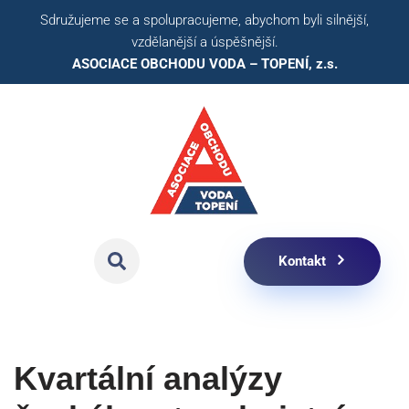
Sdružujeme se a spolupracujeme, abychom byli silnější,
vzdělanější a úspěšnější.
Přeskočit
ASOCIACE OBCHODU VODA – TOPENÍ, z.s.​
na
obsah
Kontakt
Kvartální analýzy